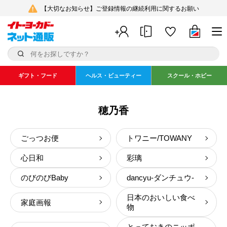
【大切なお知らせ】ご登録情報の継続利用に関するお願い
ギフト・フード
ヘルス・ビューティー
スクール・ホビー
穂乃香
ごっつお便
トワニー/TOWANY
心日和
彩璃
のびのびBaby
dancyu-ダンチュウ-
日本のおいしい食べ
家庭画報
物
とっておきのニッポ