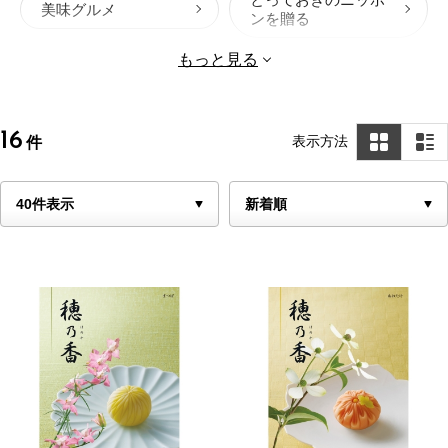
美味グルメ
ンを贈る
ウルアオ
流々
もっと見る
プレゼンテージ
プレゼンテージ麗
ラヴィマイン
美味百撰
16
表示方法
件
４７CLUB
九州七つ星
北海道七つ星
選べる国産和牛
ソナエ
ナチュール
雅
穂乃香
JTBありがとうプレミ
美食万彩
アム
北海道ごちそうギフ
和牛苑
ト
ソウ・エクスペリエ