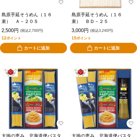
島原手延そうめん（１６
島原手延そうめん（１６
束） Ａ－２０Ｓ
束） ＢＤ－２５
2,500円
3,000円
(税込2,700円)
(税込3,240円)
12
15
ポイント
ポイント
カートに追加
カートに追加
大地の恵み 北海道便パスタ
大地の恵み 北海道便パスタ