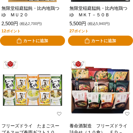
無限堂稲庭饂飩・比内地鶏つ
無限堂稲庭饂飩・比内地鶏つ
ゆ ＭＵ２０
ゆ ＭＫＴ－５０Ｂ
2,500円
5,500円
(税込2,700円)
(税込5,940円)
12
27
ポイント
ポイント
カートに追加
カートに追加
フリーズドライ たまごスー
養命酒製造 フリーズドライ
プ＆スープ春雨ギフト１０
詰合せ（１０食） ＦＤ－３