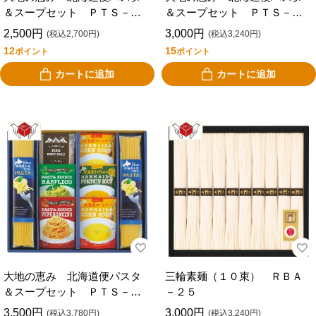
＆スープセット ＰＴＳ－２
＆スープセット ＰＴＳ－２
０
５
2,500円
3,000円
(税込2,700円)
(税込3,240円)
12
15
ポイント
ポイント
カートに追加
カートに追加
大地の恵み 北海道便パスタ
三輪素麺（１０束） ＲＢＡ
＆スープセット ＰＴＳ－３
－２５
０
3,500円
3,000円
(税込3,780円)
(税込3,240円)