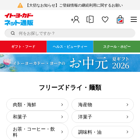
【大切なお知らせ】ご登録情報の継続利用に関するお願い
ギフト・フード
ヘルス・ビューティー
スクール・ホビー
フリーズドライ・麺類
肉類・海鮮
海産物
和菓子
洋菓子
お茶・コーヒー・飲
調味料・油
料