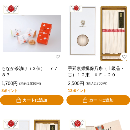
もなか茶漬け（３個） ７７
手延素麺揖保乃糸（上級品・
８３
古）１２束 ＫＦ－２０
1,700円
2,500円
(税込1,836円)
(税込2,700円)
8
12
ポイント
ポイント
カートに追加
カートに追加