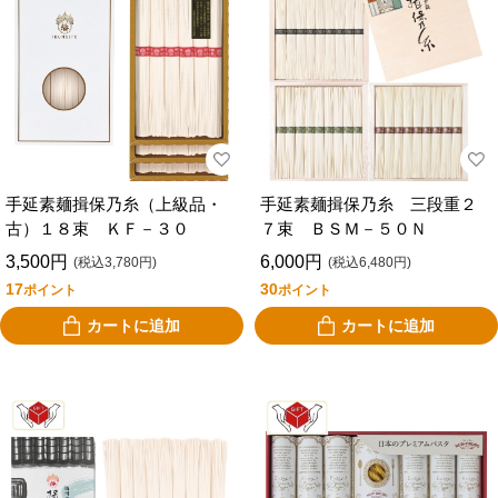
手延素麺揖保乃糸（上級品・
手延素麺揖保乃糸 三段重２
古）１８束 ＫＦ－３０
７束 ＢＳＭ－５０Ｎ
3,500円
6,000円
(税込3,780円)
(税込6,480円)
17
30
ポイント
ポイント
カートに追加
カートに追加