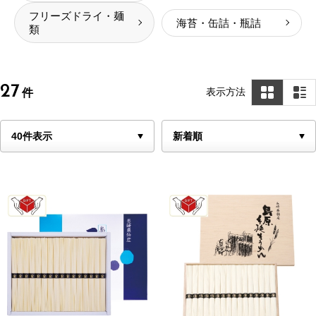
フリーズドライ・麺
海苔・缶詰・瓶詰
類
27
表示方法
件