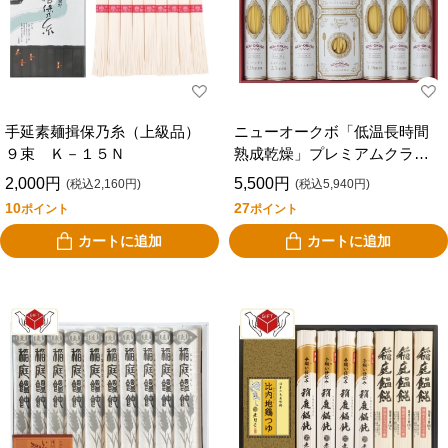
手延素麺揖保乃糸（上級品）
ニューオークボ「低温長時間
９束 Ｋ－１５Ｎ
熟成乾燥」プレミアムクラフ
トパスタセット ＮＯＫ－５
2,000円
5,500円
(税込2,160円)
(税込5,940円)
５
10
27
ポイント
ポイント
カートに追加
カートに追加