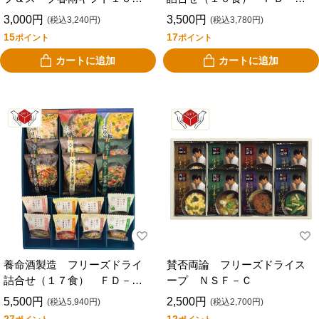
食 ＦＺＤ－２５２
０Ａ
3,000円
3,500円
(税込3,240円)
(税込3,780円)
15
17
ポイント
ポイント
カートに追加
カートに追加
養命酒製造 フリーズドライ
賛否両論 フリーズドライス
詰合せ（１７食） ＦＤ－５
ープ ＮＳＦ－Ｃ
０Ａ
5,500円
2,500円
(税込5,940円)
(税込2,700円)