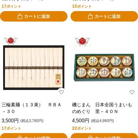
17
15
ポイント
ポイント
カートに追加
カートに追加
三輪素麺（１３束） ＲＢＡ
磯じまん 日本全国うまいも
－３０
のめぐり 里－４０Ｎ
3,500円
4,500円
(税込3,780円)
(税込4,860円)
17
22
ポイント
ポイント