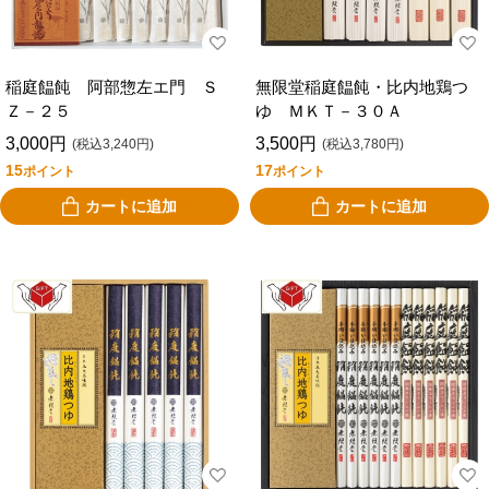
稲庭饂飩 阿部惣左エ門 Ｓ
無限堂稲庭饂飩・比内地鶏つ
Ｚ－２５
ゆ ＭＫＴ－３０Ａ
3,000円
3,500円
(税込3,240円)
(税込3,780円)
15
17
ポイント
ポイント
カートに追加
カートに追加