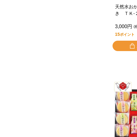
天然水お
き ＴＫ‐
3,000円
(
15
ポイント