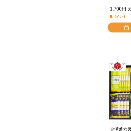
1,700円
(
8
ポイント
金澤兼六