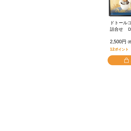
ドトール
詰合せ 
2,500円
(
12
ポイント