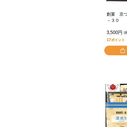
創菓 京
－３０
3,500円
(
17
ポイント