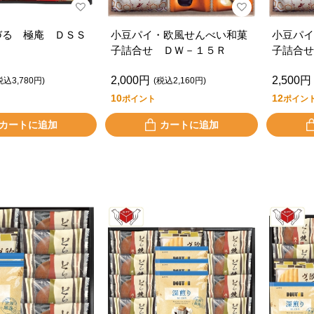
づる 極庵 ＤＳＳ
小豆パイ・欧風せんべい和菓
小豆パイ
子詰合せ ＤＷ－１５Ｒ
子詰合せ
2,000円
2,500円
税込3,780円)
(税込2,160円)
10
12
ポイント
ポイン
カートに追加
カートに追加