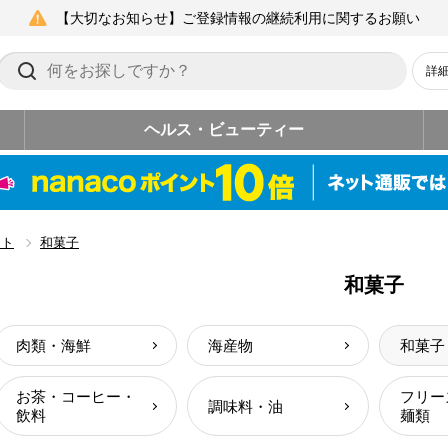
【大切なお知らせ】ご登録情報の継続利用に関するお願い
詳
ヘルス・ビューティー
フト
和菓子
和菓子
肉類・海鮮
海産物
和菓子
お茶・コーヒー・
フリー
調味料・油
飲料
麺類