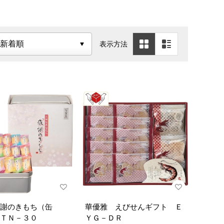
表示方法
謝のきもち（缶
華優雅 えびせんギフト Ｅ
ＴＮ－３０
ＹＧ－ＤＲ