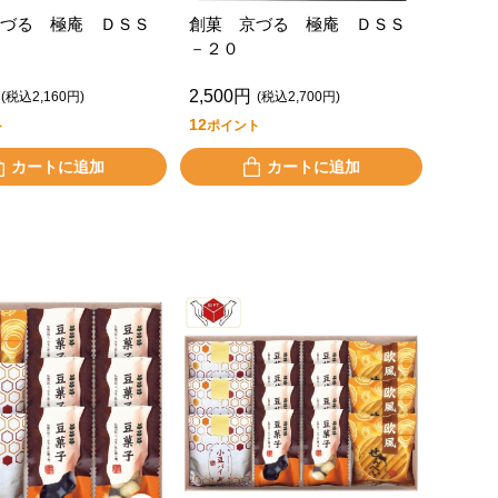
づる 極庵 ＤＳＳ
創菓 京づる 極庵 ＤＳＳ
－２０
2,500円
(税込2,160円)
(税込2,700円)
12
ト
ポイント
カートに追加
カートに追加