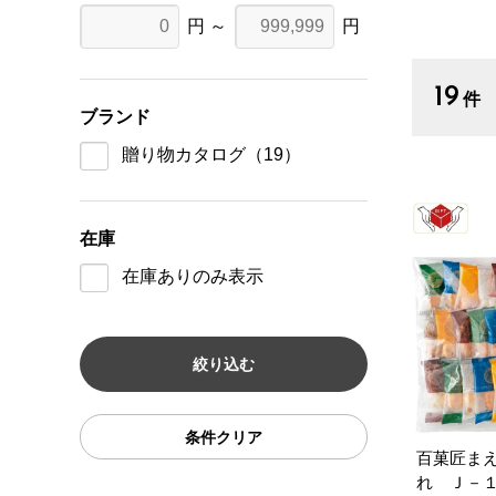
円 ～
円
19
件
ブランド
贈り物カタログ
（19）
在庫
在庫ありのみ表示
条件クリア
百菓匠ま
れ Ｊ－