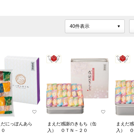
えだにっぽんあら
まえだ感謝のきもち（缶
まえだ感
１０
入） ＯＴＮ－２０
入） Ｏ