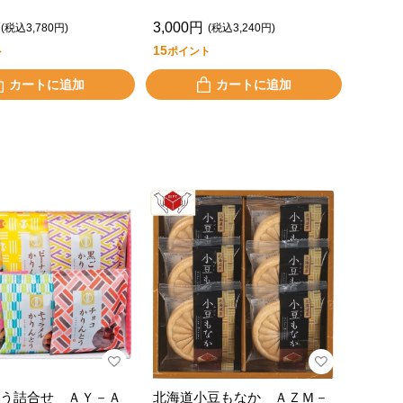
3,000円
(税込3,780円)
(税込3,240円)
15
ト
ポイント
カートに追加
カートに追加
う詰合せ ＡＹ－Ａ
北海道小豆もなか ＡＺＭ－