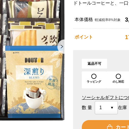
ドトールコーヒーと、一口
3
本体価格
軽減税率8%対象
1
ポイント
返品不可
ラッピング
のし対応
ソーシャルギフトにつ
数量
在庫
カー