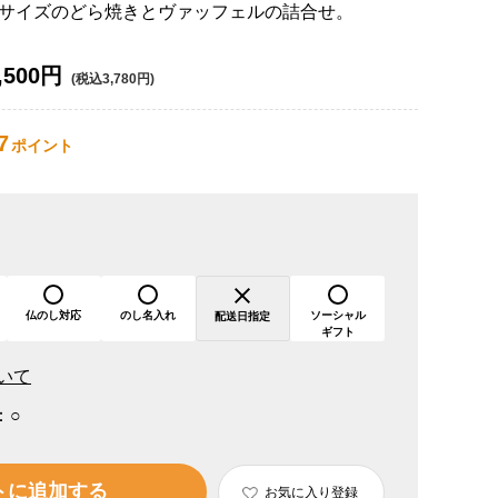
サイズのどら焼きとヴァッフェルの詰合せ。
,500円
(税込3,780円)
7
ポイント
仏のし対応
のし名入れ
ソーシャル
配送日指定
ギフト
いて
：
○
トに追加する
お気に入り登録