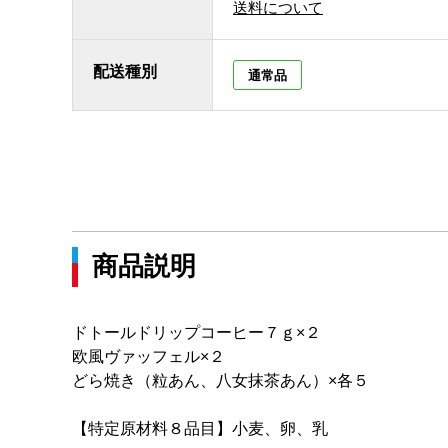
送料について
配送種別
通常品
商品説明
ドトールドリップコーヒー７ｇ×２
欧風ヴァッフェル×２
どら焼き（粒あん、八女抹茶あん）×各５
【特定原材料８品目】小麦、卵、乳