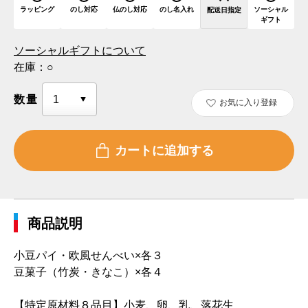
ラッピング
のし対応
仏のし対応
のし名入れ
ソーシャル
配送日指定
ギフト
ソーシャルギフトについて
在庫：
○
数量
お気に入り登録
商品説明
小豆パイ・欧風せんべい×各３
豆菓子（竹炭・きなこ）×各４
【特定原材料８品目】小麦、卵、乳、落花生