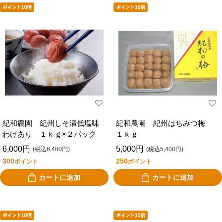
紀和農園 紀州しそ漬低塩味
紀和農園 紀州はちみつ梅
わけあり １ｋｇ×２パック
１ｋｇ
6,000円
5,000円
(税込6,480円)
(税込5,400円)
300
250
ポイント
ポイント
カートに追加
カートに追加