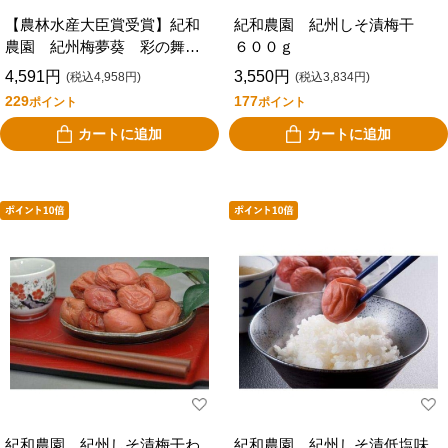
【農林水産大臣賞受賞】紀和
紀和農園 紀州しそ漬梅干
農園 紀州梅夢葵 彩の舞
６００ｇ
（２５粒）
4,591円
3,550円
(税込4,958円)
(税込3,834円)
229
177
ポイント
ポイント
カートに追加
カートに追加
紀和農園 紀州しそ漬梅干わ
紀和農園 紀州しそ漬低塩味