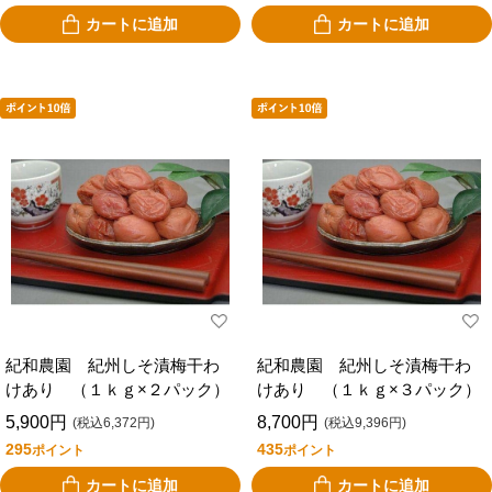
カートに追加
カートに追加
紀和農園 紀州しそ漬梅干わ
紀和農園 紀州しそ漬梅干わ
けあり （１ｋｇ×２パック）
けあり （１ｋｇ×３パック）
5,900円
8,700円
(税込6,372円)
(税込9,396円)
295
435
ポイント
ポイント
カートに追加
カートに追加