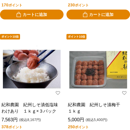
170
230
ポイント
ポイント
カートに追加
カートに追加
紀和農園 紀州しそ漬低塩味
紀和農園 紀州しそ漬梅干
わけあり １ｋｇ×３パック
１ｋｇ
7,563円
5,000円
(税込8,167円)
(税込5,400円)
378
250
ポイント
ポイント