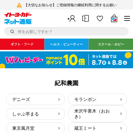
【大切なお知らせ】ご登録情報の継続利用に関するお願い
ギフト・フード
ヘルス・ビューティー
スクール・ホビー
紀和農園
デニーズ
モランボン
米沢牛黄木（おお
しゃぶ亭まる
き）
東京風月堂
蔵王ミート