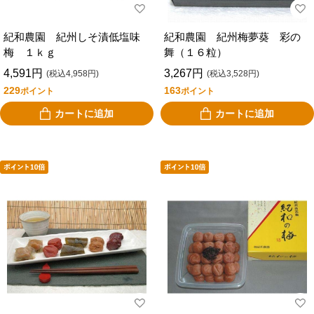
紀和農園 紀州しそ漬低塩味
紀和農園 紀州梅夢葵 彩の
梅 １ｋｇ
舞（１６粒）
4,591円
3,267円
(税込4,958円)
(税込3,528円)
229
163
ポイント
ポイント
カートに追加
カートに追加