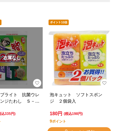
在庫なし
ブライト 抗菌ウレ
泡キュット ソフトスポン
ンジたわし Ｓ－２
ジ ２個袋入
２個パック
180円
税込335円)
(税込198円)
9
ト
ポイント