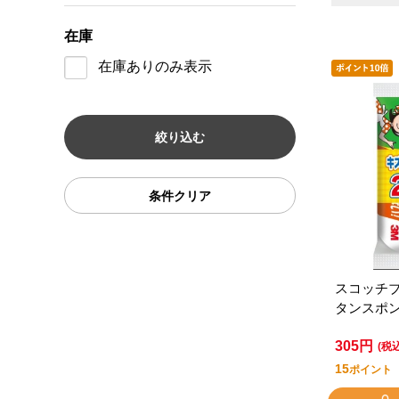
在庫
在庫ありのみ表示
条件クリア
スコッチ
タンスポ
型 ２個
305円
(税
15
ポイント