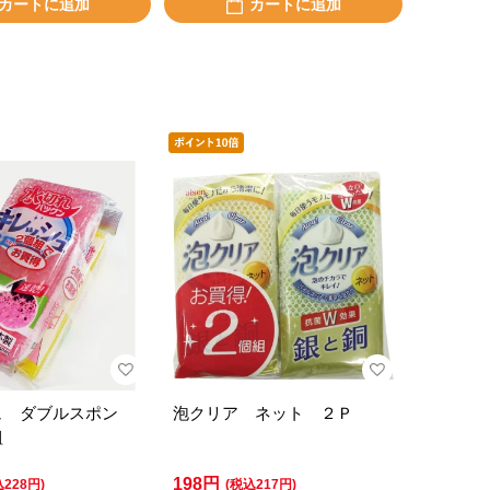
カートに追加
カートに追加
ュ ダブルスポン
泡クリア ネット ２Ｐ
組
198円
込228円)
(税込217円)