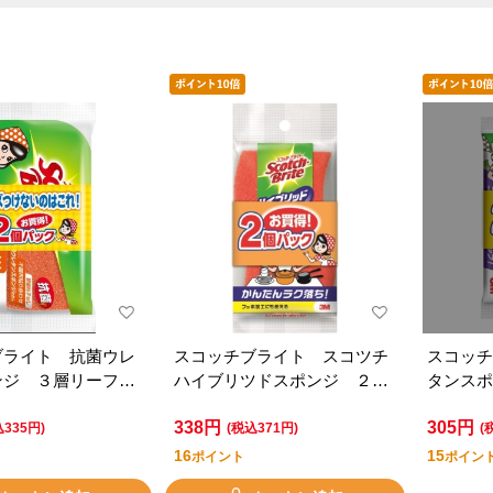
ブライト 抗菌ウレ
スコッチブライト スコツチ
スコッチ
ンジ ３層リーフ
ハイブリツドスポンジ ２個
タンスポ
入り ＳＳ７２Ｋ
パック オレンジ
１ＫＳ 
338円
305円
込335円)
(税込371円)
(
16
15
ポイント
ポイン