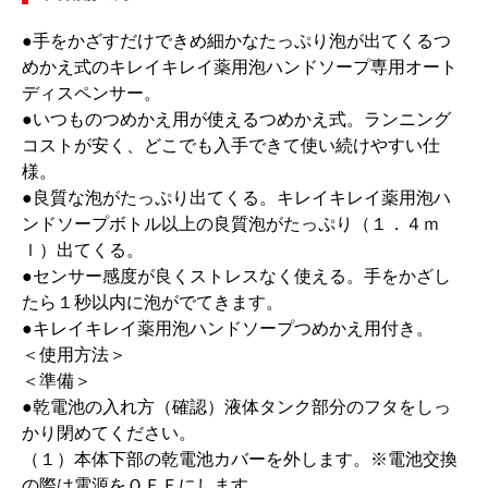
●手をかざすだけできめ細かなたっぷり泡が出てくるつ
めかえ式のキレイキレイ薬用泡ハンドソープ専用オート
ディスペンサー。
●いつものつめかえ用が使えるつめかえ式。ランニング
コストが安く、どこでも入手できて使い続けやすい仕
様。
●良質な泡がたっぷり出てくる。キレイキレイ薬用泡ハ
ンドソープボトル以上の良質泡がたっぷり（１．４ｍ
ｌ）出てくる。
●センサー感度が良くストレスなく使える。手をかざし
たら１秒以内に泡がでてきます。
●キレイキレイ薬用泡ハンドソープつめかえ用付き。
＜使用方法＞
＜準備＞
●乾電池の入れ方（確認）液体タンク部分のフタをしっ
かり閉めてください。
（１）本体下部の乾電池カバーを外します。※電池交換
の際は電源をＯＦＦにします。