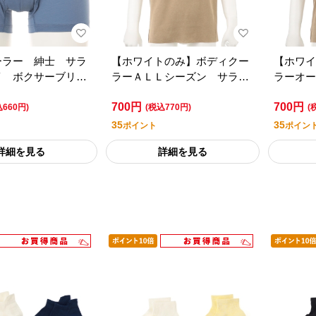
ーラー 紳士 サラ
【ホワイトのみ】ボディクー
【ホワイ
イ ボクサーブリー
ラーＡＬＬシーズン サラッ
ラーオー
ンプレミアムライフ
とドライ カットオフ半袖丸
とドライ
700円
700円
首／セブンプレミアム
首／セブ
込660円)
(税込770円)
(
35
35
ポイント
ポイン
詳細を見る
詳細を見る