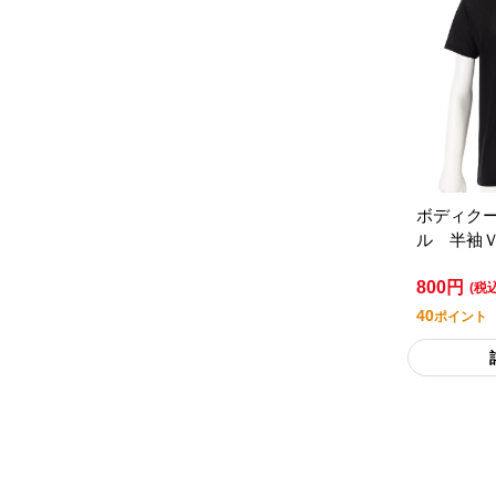
ボディク
ル 半袖
プレミア
800円
(税
40
ポイント