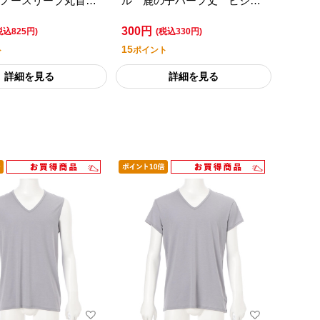
ノースリーブ丸首シ
ル 鹿の子ハーフ丈 ビジネ
ブンプレミアムライ
スソックス／セブンプレミア
300円
ル
ムライフスタイル
税込825円)
(税込330円)
15
ト
ポイント
詳細を見る
詳細を見る