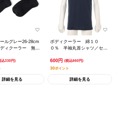
ールグレー26-28cm
ボディクーラー 綿１０
ディクーラー 無
０％ 半袖丸首シャツ／セブ
ート丈ソックス ２
ンプレミアムライフスタイル
600円
ブンプレミアム
税込330円)
(税込660円)
30
ト
ポイント
詳細を見る
詳細を見る