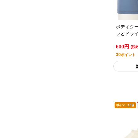
ボディク
ッとドラ
フ／セブ
600円
スタイル
(税
30
ポイント