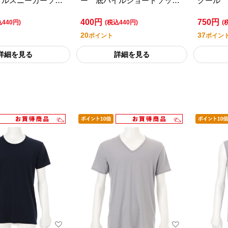
イルスニーカーソッ
ー 底パイルショートソック
クール 
足組／セブンプレミ
ス ２足組／セブンプレミア
ャツ／セ
400円
750円
フスタイル
ムライフスタイル
フスタイ
込440円)
(税込440円)
(
20
37
ポイント
ポイン
詳細を見る
詳細を見る