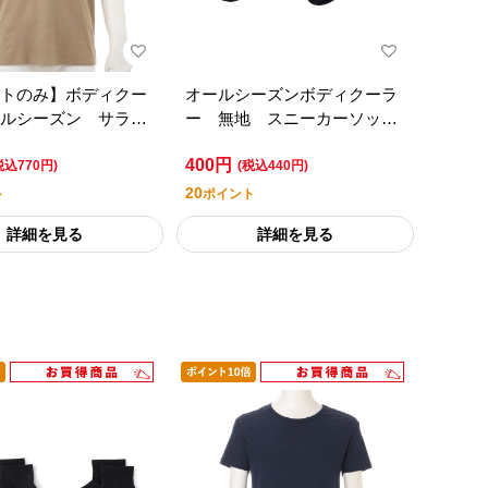
トのみ】ボディクー
オールシーズンボディクーラ
ルシーズン サラッ
ー 無地 スニーカーソック
 カットオフ半袖Ｖ
ス ２足組／セブンプレミア
400円
ンプレミアム
ムライフスタイル
税込770円)
(税込440円)
20
ト
ポイント
詳細を見る
詳細を見る