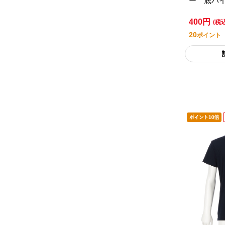
ー 底パ
クス ２
400円
アムライ
(税
20
ポイント