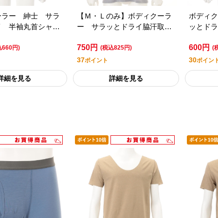
ーラー 紳士 サラ
【Ｍ・Ｌのみ】ボディクーラ
ボディク
イ 半袖丸首シャツ
ー サラッとドライ脇汗取り
ッとドラ
プレミアムライフス
付き半袖Ｖシャツ／セブンプ
首シャツ
750円
600円
レミアムライフスタイル
ライフス
込660円)
(税込825円)
(
37
30
ポイント
ポイン
詳細を見る
詳細を見る