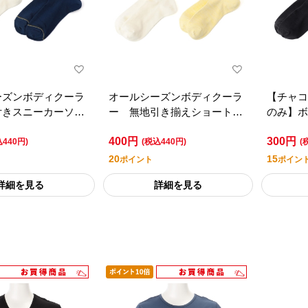
ーズンボディクーラ
オールシーズンボディクーラ
【チャコ
付きスニーカーソッ
ー 無地引き揃えショート丈
のみ】ボ
足組／セブンプレミ
ソックス ２足組／セブンプ
地 ショ
400円
300円
フスタイル
レミアムライフスタイル
足組／セ
込440円)
(税込440円)
(
20
15
ポイント
ポイン
詳細を見る
詳細を見る