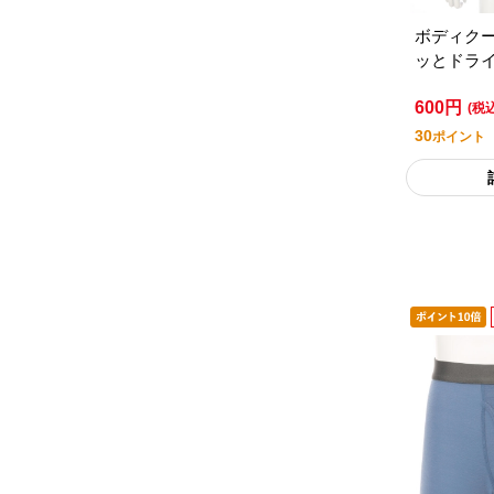
ボディク
ッとドラ
／セブン
600円
タイル
(税
30
ポイント