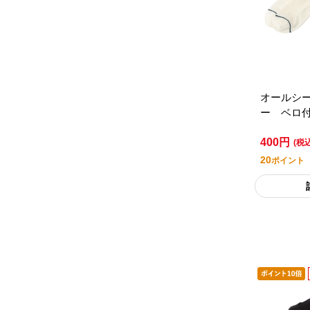
オールシ
ー ベロ
クス ２
400円
アムライ
(税
20
ポイント