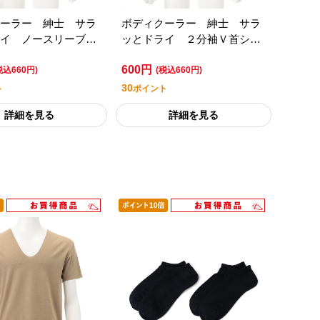
ーラー 紳士 サラ
ボディクーラー 紳士 サラ
イ ノースリーブＶ
ッとドライ ２分袖Ｖ首シャ
／セブンプレミアム
ツ／セブンプレミアムライフ
600円
タイル
スタイル
税込660円)
(税込660円)
30
ト
ポイント
詳細を見る
詳細を見る