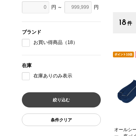
円 ～
円
18
件
ブランド
お買い得商品
（18）
在庫
在庫ありのみ表示
条件クリア
オールシ