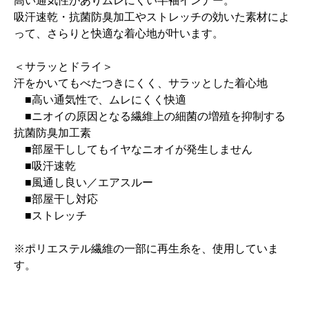
高い通気性がありムレにくい半袖インナー。
吸汗速乾・抗菌防臭加工やストレッチの効いた素材によ
って、さらりと快適な着心地が叶います。
＜サラッとドライ＞
汗をかいてもべたつきにくく、サラッとした着心地
■高い通気性で、ムレにくく快適
■ニオイの原因となる繊維上の細菌の増殖を抑制する
抗菌防臭加工素
■部屋干ししてもイヤなニオイが発生しません
■吸汗速乾
■風通し良い／エアスルー
■部屋干し対応
■ストレッチ
※ポリエステル繊維の一部に再生糸を、使用していま
す。