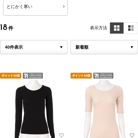
とにかく寒い
18
表示方法
件