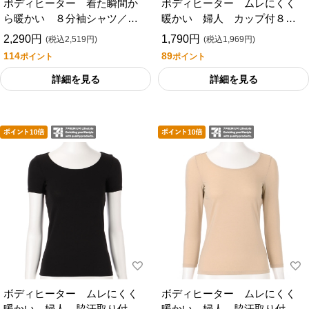
ボディヒーター 着た瞬間か
ボディヒーター ムレにくく
ら暖かい ８分袖シャツ／セ
暖かい 婦人 カップ付８分
ブンプレミアムライフスタイ
袖シャツ／セブンプレミアム
2,290円
1,790円
(税込2,519円)
(税込1,969円)
ル
ライフスタイル
114
89
ポイント
ポイント
詳細を見る
詳細を見る
ボディヒーター ムレにくく
ボディヒーター ムレにくく
暖かい 婦人 脇汗取り付３
暖かい 婦人 脇汗取り付８