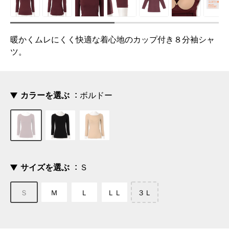
暖かくムレにくく快適な着心地のカップ付き８分袖シャ
ツ。
カラーを選ぶ
ボルドー
サイズを選ぶ
Ｓ
Ｓ
Ｍ
Ｌ
ＬＬ
３Ｌ