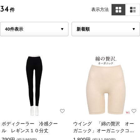
34
表示方法
件
ボディクーラー 冷感クー
ウイング 「綿の贅沢 オー
ル レギンス１０分丈
ガニック」オーガニックコッ
トン混素材のインナー（３分
790円
1,800円