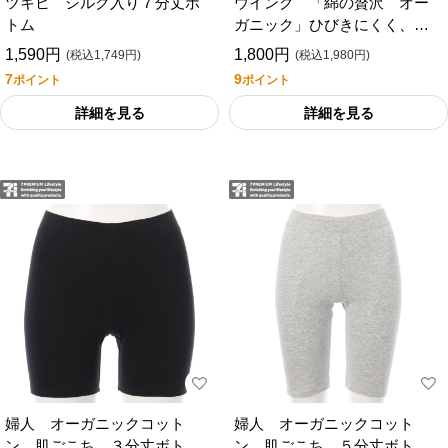
ツキヒ シルク入り７分丈ボ
ウイング 「綿の贅沢 オー
トム
ガニック」ひびきにくく、さ
らっと薄くて軽い フラット
1,590円
1,800円
(税込1,749円)
(税込1,980円)
タイプ １分丈
7
9
ポイント
ポイント
詳細を見る
詳細を見る
婦人 オーガニックコット
婦人 オーガニックコット
ン 肌ごこち ３分丈ボトム
ン 肌ごこち ５分丈ボトム