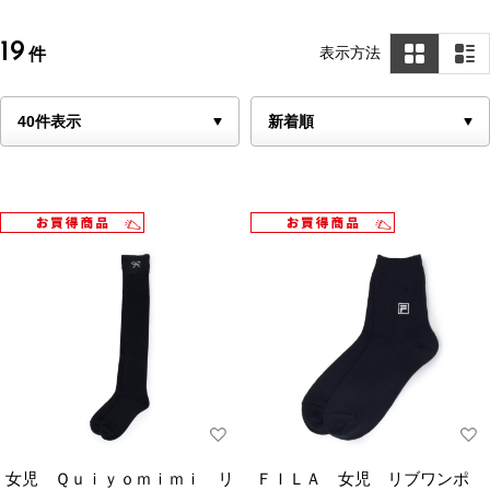
19
表示方法
件
女児 Ｑｕｉｙｏｍｉｍｉ リ
ＦＩＬＡ 女児 リブワンポ