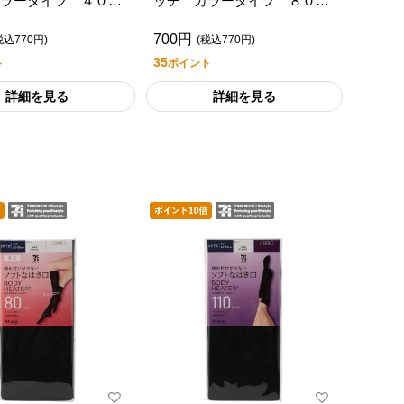
ラータイツ ４０デ
ッチ カラータイツ ８０デ
セブンプレミアムライ
ニール/セブンプレミアムライ
700円
ル
フスタイル
税込770円)
(税込770円)
35
ト
ポイント
詳細を見る
詳細を見る