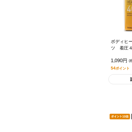
ボディヒ
ツ 着圧
組/セブン
1,090円
タイル
(
54
ポイント