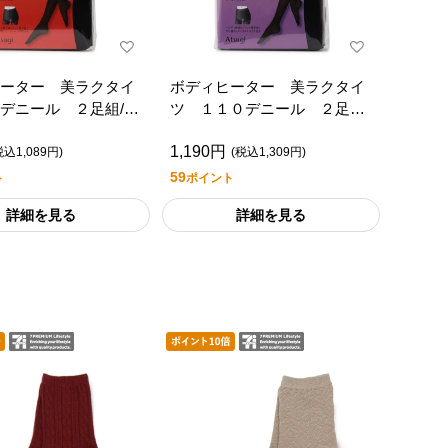
ーター 美ラクタイ
ボディヒーター 美ラクタイ
デニール ２足組/セ
ツ １１０デニール ２足組/
ミアムライフスタイ
セブンプレミアムライフスタ
1,190円
イル
税込1,089円)
(税込1,309円)
59
ト
ポイント
詳細を見る
詳細を見る