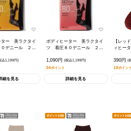
ーター 美ラクタイ
ボディヒーター 美ラクタイ
【レッド
４０デニール ２足
ツ 着圧８０デニール ２足
ィヒータ
プレミアムライフス
組/セブンプレミアムライフス
ルー丈ソ
1,090円
390円
タイル
アムライ
税込1,199円)
(税込1,199円)
(
54
19
ポイント
ポイン
詳細を見る
詳細を見る