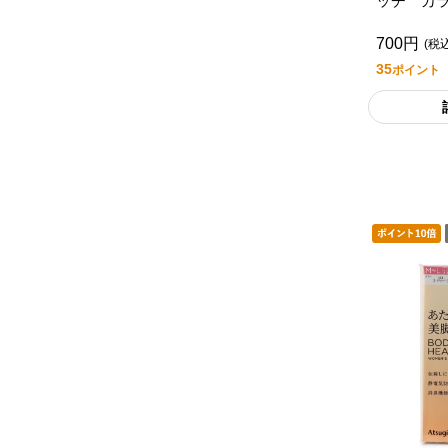
ッチ カ
デニール/
700円
イフスタ
(税
35
ポイント