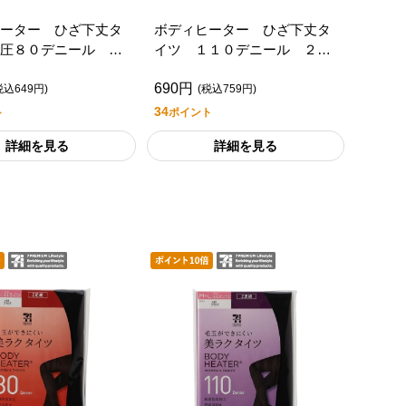
ーター ひざ下丈タ
ボディヒーター ひざ下丈タ
圧８０デニール ２
イツ １１０デニール ２足
ブンプレミアムライフ
組/セブンプレミアムライフス
690円
タイル
税込649円)
(税込759円)
34
ト
ポイント
詳細を見る
詳細を見る