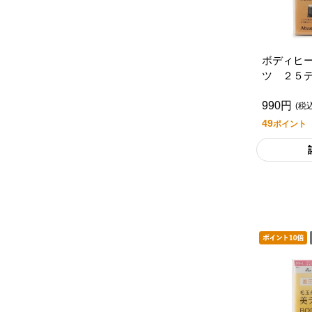
ボディヒ
ツ ２５デ
ブンプレ
990円
ル
(税込
49
ポイント