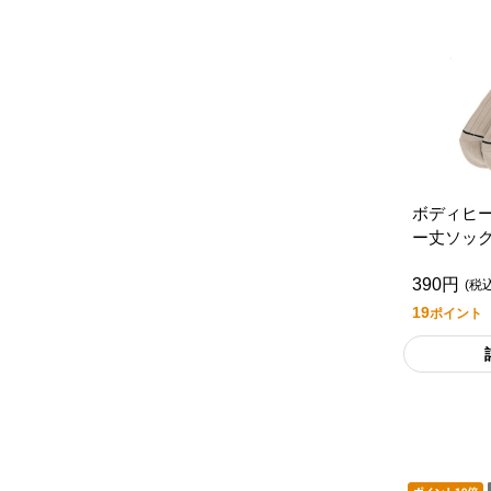
ボディヒ
ー丈ソック
ムライフ
390円
(税
19
ポイント