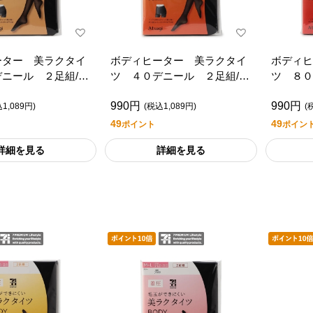
ーター 美ラクタイ
ボディヒーター 美ラクタイ
ボディヒ
ニール ２足組/セ
ツ ４０デニール ２足組/セ
ツ ８０
ミアムライフスタイ
ブンプレミアムライフスタイ
ブンプレ
990円
990円
ル
ル
1,089円)
(税込1,089円)
(
49
49
ポイント
ポイン
詳細を見る
詳細を見る