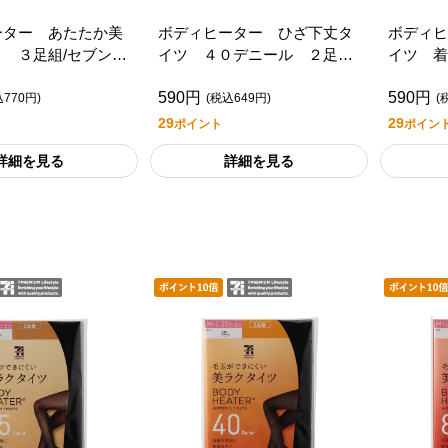
ーター あたたか美
ボディヒーター ひざ下丈タ
ボディヒ
 ３足組/セブンプ
イツ ４０デニール ２足組/
イツ 着
ライフスタイル
セブンプレミアムライフスタ
足組/セ
590円
590円
イル
スタイル
込770円)
(税込649円)
(
29
29
ポイント
ポイン
詳細を見る
詳細を見る