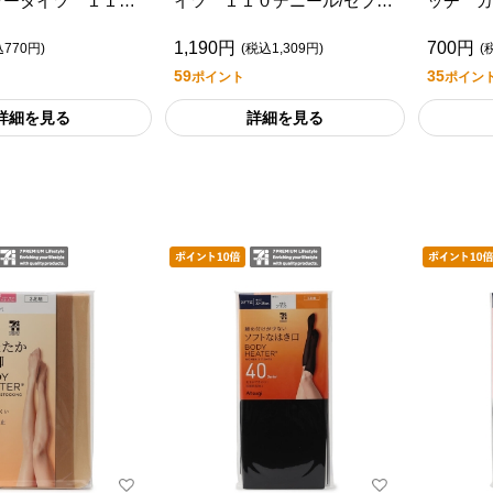
ラータイツ １１０
イツ １１０デニール/セブン
ッチ カ
セブンプレミアムラ
プレミアムライフスタイル
ニール/
1,190円
700円
イル
フスタイ
込770円)
(税込1,309円)
(
59
35
ポイント
ポイン
詳細を見る
詳細を見る