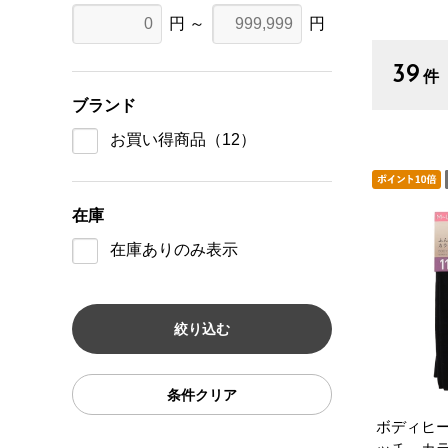
円 ～
円
39
件
ブランド
お買い得商品
（12）
在庫
在庫ありのみ表示
条件クリア
ボディヒ