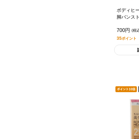
ボディヒ
脚パンスト
レミアム
700円
(税
35
ポイント