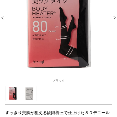
ブラック
すっきり美脚が狙える段階着圧で仕上げた８０デニール