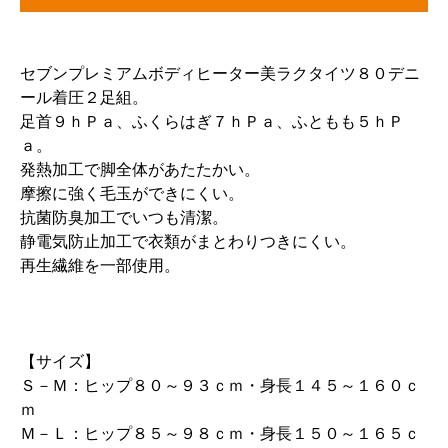
セブンプレミアムボディヒーター美ラクタイツ８０デニ
ール着圧２足組。
足首９ｈＰａ、ふくらはぎ７ｈＰａ、ふともも５ｈＰ
ａ。
発熱加工で脚全体があたたかい。
摩擦に強く毛玉ができにくい。
抗菌防臭加工でいつも清潔。
静電気防止加工で衣類がまとわりつきにくい。
再生繊維を一部使用。
【サイズ】
Ｓ－Ｍ：ヒップ８０～９３ｃｍ・身長１４５～１６０ｃ
ｍ
Ｍ－Ｌ：ヒップ８５～９８ｃｍ・身長１５０～１６５ｃ