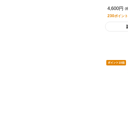
Ｔ ３
4,600円
(
230
ポイント