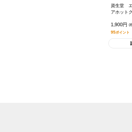
資生堂 
アホット
ル ＡＤ
1,900円
(
95
ポイント