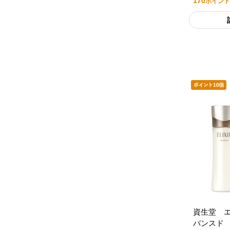
170
ポイント
資生堂 
バンスド