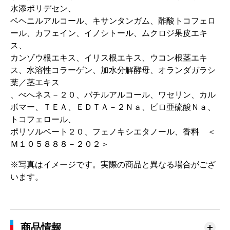
水添ポリデセン、
ベヘニルアルコール、キサンタンガム、酢酸トコフェロ
ール、カフェイン、イノシトール、ムクロジ果皮エキ
ス、
カンゾウ根エキス、イリス根エキス、ウコン根茎エキ
ス、水溶性コラーゲン、加水分解酵母、オランダガラシ
葉／茎エキス
、べへネス－２０、バチルアルコール、ワセリン、カル
ボマー、ＴＥＡ、ＥＤＴＡ－２Ｎａ、ピロ亜硫酸Ｎａ、
トコフェロール、
ポリソルベート２０、フェノキシエタノール、香料 ＜
Ｍ１０５８８８－２０２＞
※写真はイメージです。実際の商品と異なる場合がござ
います。
商品情報