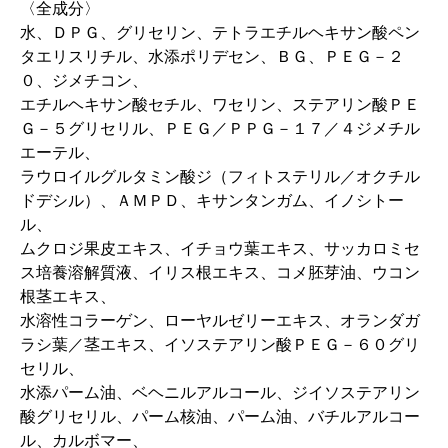
〈全成分〉
水、ＤＰＧ、グリセリン、テトラエチルヘキサン酸ペン
タエリスリチル、水添ポリデセン、ＢＧ、ＰＥＧ－２
０、ジメチコン、
エチルヘキサン酸セチル、ワセリン、ステアリン酸ＰＥ
Ｇ－５グリセリル、ＰＥＧ／ＰＰＧ－１７／４ジメチル
エーテル、
ラウロイルグルタミン酸ジ（フィトステリル／オクチル
ドデシル）、ＡＭＰＤ、キサンタンガム、イノシトー
ル、
ムクロジ果皮エキス、イチョウ葉エキス、サッカロミセ
ス培養溶解質液、イリス根エキス、コメ胚芽油、ウコン
根茎エキス、
水溶性コラーゲン、ローヤルゼリーエキス、オランダガ
ラシ葉／茎エキス、イソステアリン酸ＰＥＧ－６０グリ
セリル、
水添パーム油、ベヘニルアルコール、ジイソステアリン
酸グリセリル、パーム核油、パーム油、バチルアルコー
ル、カルボマー、