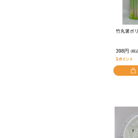
竹丸箸ポ
398円
(税
1
ポイント