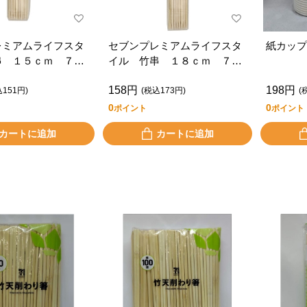
レミアムライフスタ
セブンプレミアムライフスタ
紙カップ
串 １５ｃｍ ７５
イル 竹串 １８ｃｍ ７５
本
158円
198円
込151円)
(税込173円)
(
0
0
ポイント
ポイント
カートに追加
カートに追加