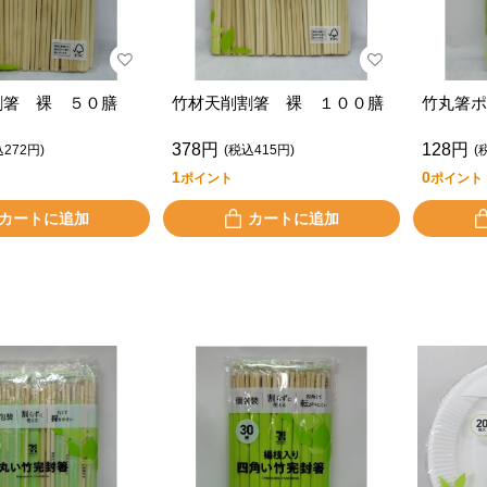
割箸 裸 ５０膳
竹材天削割箸 裸 １００膳
竹丸箸ポ
378円
128円
込272円)
(税込415円)
(
1
0
ポイント
ポイント
カートに追加
カートに追加