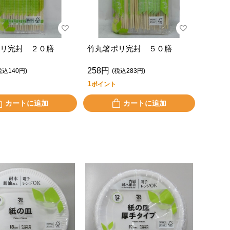
リ完封 ２０膳
竹丸箸ポリ完封 ５０膳
258円
税込140円)
(税込283円)
1
ポイント
カートに追加
カートに追加