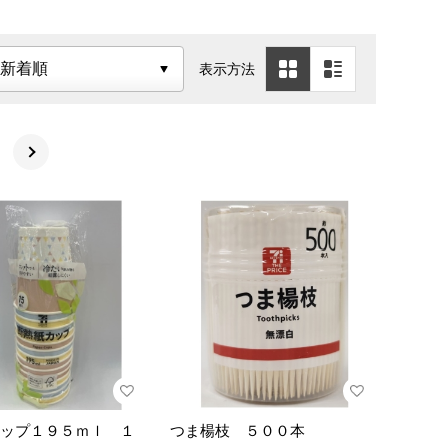
表示方法
ップ１９５ｍｌ １
つま楊枝 ５００本