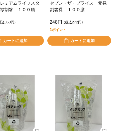
レミアムライフスタ
セブン・ザ・プライス 元禄
禄割箸 １００膳
割箸裸 １００膳
248円
税込360円)
(税込272円)
1
ポイント
カートに追加
カートに追加