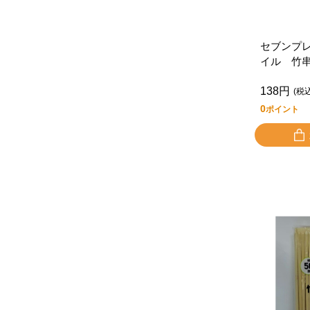
セブンプ
イル 竹
本
138円
(税
0
ポイント