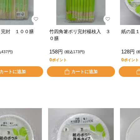
リ完封 １００膳
竹四角箸ポリ完封楊枝入 ３
紙の皿１
０膳
158円
128円
込437円)
(税込173円)
(
0
0
ポイント
ポイント
カートに追加
カートに追加