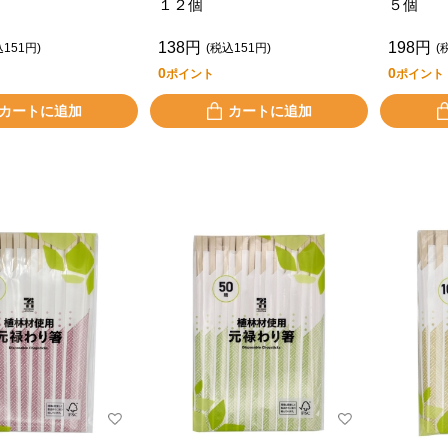
１２個
５個
138円
198円
込151円)
(税込151円)
(
0
0
ポイント
ポイント
カートに追加
カートに追加