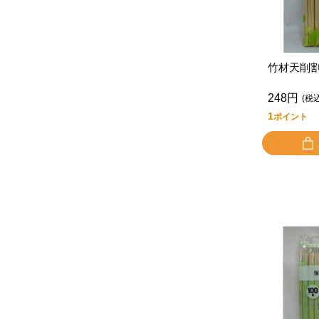
竹材天削
248円
(税
1
ポイント