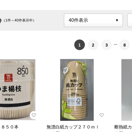
件
（1件～40件表示中）
1
2
3
8
 ８５０本
無漂白紙カップ２７０ｍｌ
断熱紙カ