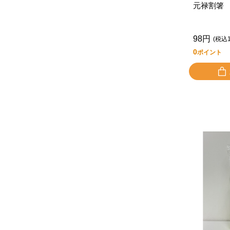
元禄割箸
98円
(税込1
0
ポイント