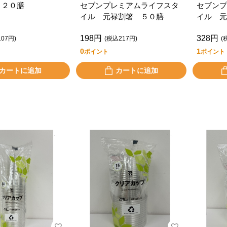
 ２０膳
セブンプレミアムライフスタ
セブンプ
イル 元禄割箸 ５０膳
イル 元
198円
328円
07円)
(税込217円)
(
0
1
ポイント
ポイント
カートに追加
カートに追加