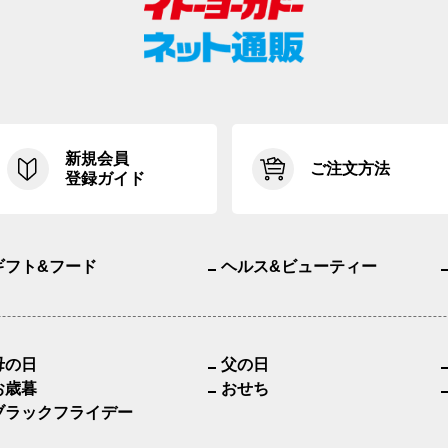
新規会員
ご注文方法
登録ガイド
ギフト&フード
ヘルス&ビューティー
母の日
父の日
お歳暮
おせち
ブラックフライデー