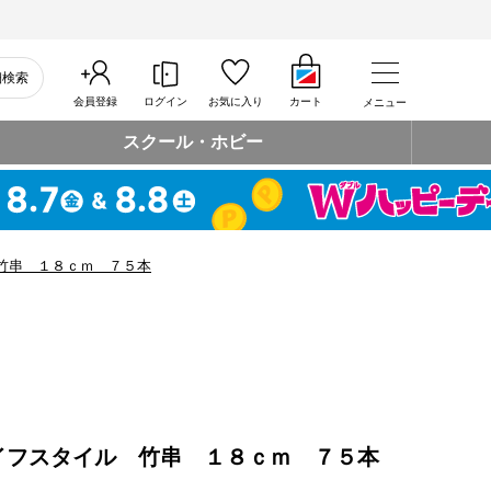
細検索
会員登録
ログイン
お気に入り
カート
メニュー
スクール・ホビー
竹串 １８ｃｍ ７５本
イフスタイル 竹串 １８ｃｍ ７５本