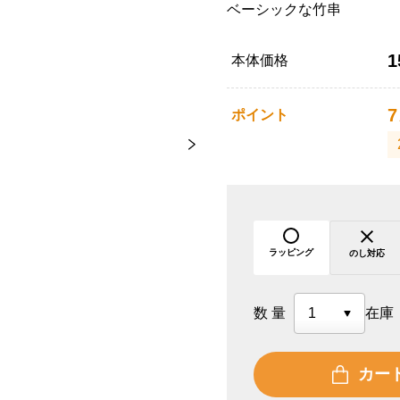
ベーシックな竹串
1
本体価格
7
ポイント
ラッピング
のし対応
数量
在庫
カー