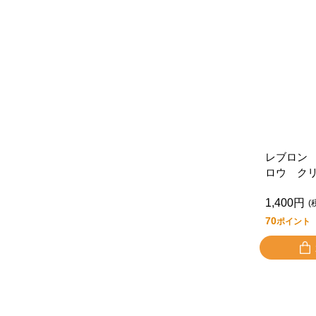
レブロン
ロウ ク
０５
1,400円
(
70
ポイント