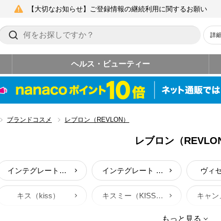
【大切なお知らせ】ご登録情報の継続利用に関するお願い
詳
ヘルス・ビューティー
ブランドコスメ
レブロン（REVLON）
レブロン（REVLO
インテグレート（INTEGRATE）
インテグレート グレイシィ
ヴィセ
キス（kiss）
キスミー（KISSME）
もっと見る
コ－セ－コスメ
セザンヌ（CEZANNE）