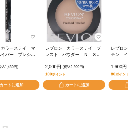
 カラーステイ マ
レブロン カラーステイ プ
レブロン
ハイパー プレシジ
レスト パウダー Ｎ ８３
テン イ
ェル アイライナ
０
2,000円
1,600円
４
税込1,430円)
(税込2,200円)
100
80
ポイント
ポイン
カートに追加
カートに追加