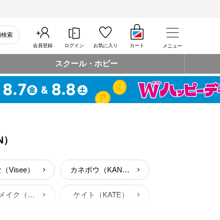
細検索
会員登録
ログイン
お気に入り
カート
メニュー
スクール・ホビー
N）
（Visee）
カネボウ（KANEBO）
キャンメイク（CANMAKE）
ケイト（KATE）
雪肌粋
ちふれ