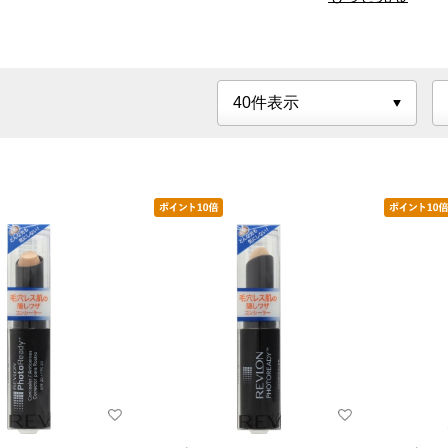
ファシオ（FASIO）
マジョリカ マジョルカ
リンメル（RIMMEL）
レブロン（REVLON）