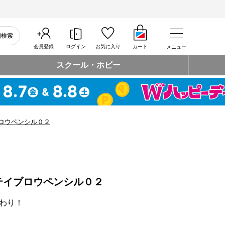
細検索
会員登録
ログイン
お気に入り
カート
メニュー
スクール・ホビー
ロウペンシル０２
テイブロウペンシル０２
わり！