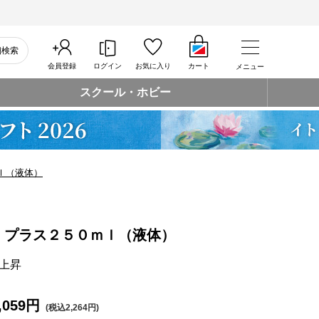
細検索
会員登録
ログイン
お気に入り
カート
メニュー
スクール・ホビー
ｌ（液体）
 プラス２５０ｍｌ（液体）
上昇
,059円
(税込2,264円)