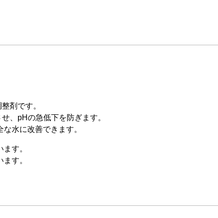
調整剤です。
させ、pHの急低下を防ぎます。
全な水に改善できます。
います。
います。