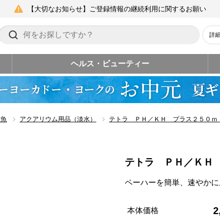
【大切なお知らせ】ご登録情報の継続利用に関するお願い
詳
ヘルス・ビューティー
賞魚
アクアリウム用品（淡水）
テトラ ＰＨ／ＫＨ プラス２５０ｍ
テトラ ＰＨ／ＫＨ
ペーハーを簡単、速やかに
2
本体価格