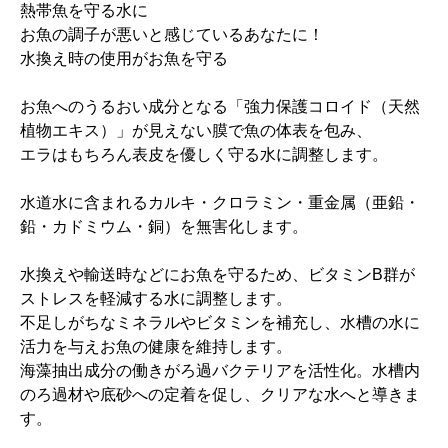
熱帯魚を守る水に
お魚の調子が悪いと感じているあなたに！
水換え時の使用がお魚を守る
お魚へのうるおい成分となる「強力保護コロイド（天然
植物エキス）」が見えない膜で魚の体表を包み、
エラはもちろん表皮を優しく守る水に調整します。
水道水に含まれるカルキ・クロラミン・重金属（亜鉛・
鉛・カドミウム・銅）を無害化します。
水換えや輸送時などにお魚を守るため、ビタミンB群が
ストレスを軽減する水に調整します。
不足しがちなミネラルやビタミンを補充し、水槽の水に
活力を与えお魚の健康を維持します。
海藻抽出成分の働きがろ過バクテリアを活性化。水槽内
のろ過材や底砂への定着を促し、クリアな水へと導きま
す。