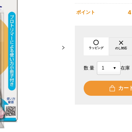
4
ポイント
ラッピング
のし対応
数量
在庫
カー