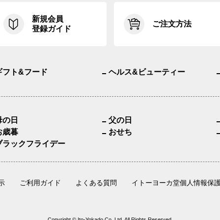
新規会員
ご注文方法
登録ガイド
ギフト&フード
ヘルス&ビューティー
母の日
父の日
お歳暮
おせち
ブラックフライデー
示
ご利用ガイド
よくある質問
イトーヨーカ堂個人情報保
Copyright © Ito-Yokado Co.,Ltd. All Rights Reserved.