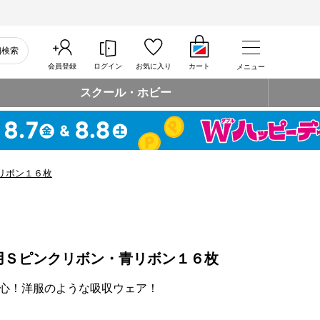
細検索
会員登録
ログイン
お気に入り
カート
メニュー
スクール・ホビー
リボン１６枚
用Ｓピンクリボン・青リボン１６枚
心！洋服のような吸収ウェア！