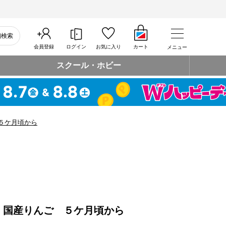
細検索
会員登録
ログイン
お気に入り
カート
メニュー
スクール・ホビー
５ケ月頃から
 国産りんご ５ケ月頃から