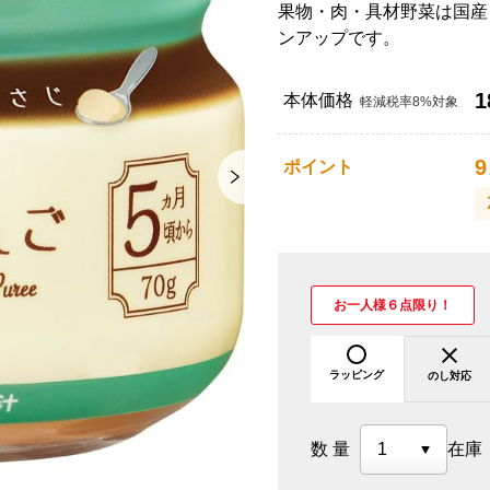
果物・肉・具材野菜は国産
ンアップです。
1
本体価格
軽減税率8%対象
9
ポイント
お一人様６点限り！
ラッピング
のし対応
数量
在庫