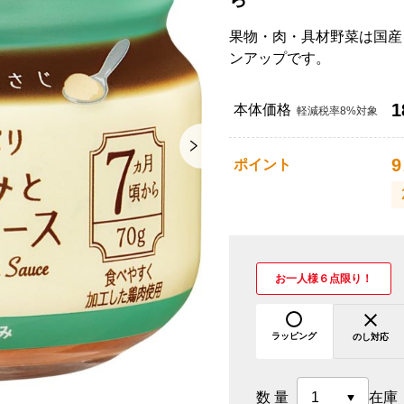
果物・肉・具材野菜は国産
ンアップです。
1
本体価格
軽減税率8%対象
9
ポイント
お一人様６点限り！
ラッピング
のし対応
数量
在庫