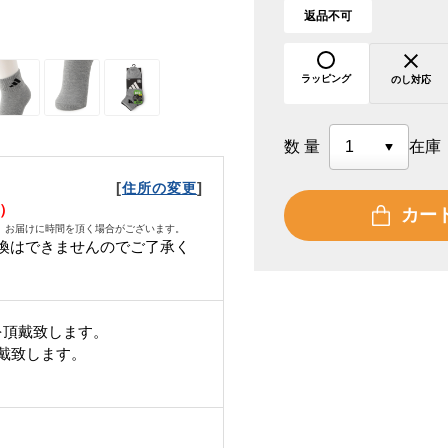
返品不可
ラッピング
のし対応
数量
在庫
[
]
住所の変更
日）
カー
、お届けに時間を頂く場合がございます。
換はできませんのでご了承く
を頂戴致します。
頂戴致します。