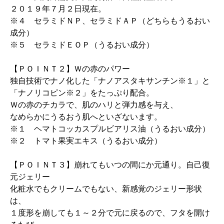
２０１９年７月２日現在。
※４ セラミドＮＰ、セラミドＡＰ（どちらもうるおい
成分）
※５ セラミドＥＯＰ（うるおい成分）
【ＰＯＩＮＴ２】Ｗの赤のパワー
独自技術でナノ化した「ナノアスタキサンチン※１」と
「ナノリコピン※２」をたっぷり配合。
Ｗの赤のチカラで、肌のハリと弾力感を与え、
なめらかにうるおう肌へといざないます。
※１ ヘマトコッカスプルビアリス油（うるおい成分）
※２ トマト果実エキス（うるおい成分）
【ＰＯＩＮＴ３】崩れてもいつの間にか元通り。自己復
元ジェリー
化粧水でもクリームでもない、新感覚のジェリー形状
は、
１度形を崩しても１～２分で元に戻るので、フタを開け