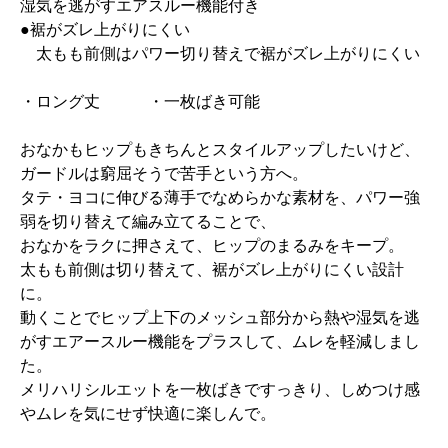
湿気を逃がすエアスルー機能付き
●裾がズレ上がりにくい
太もも前側はパワー切り替えで裾がズレ上がりにくい
・ロング丈 ・一枚ばき可能
おなかもヒップもきちんとスタイルアップしたいけど、
ガードルは窮屈そうで苦手という方へ。
タテ・ヨコに伸びる薄手でなめらかな素材を、パワー強
弱を切り替えて編み立てることで、
おなかをラクに押さえて、ヒップのまるみをキープ。
太もも前側は切り替えて、裾がズレ上がりにくい設計
に。
動くことでヒップ上下のメッシュ部分から熱や湿気を逃
がすエアースルー機能をプラスして、ムレを軽減しまし
た。
メリハリシルエットを一枚ばきですっきり、しめつけ感
やムレを気にせず快適に楽しんで。