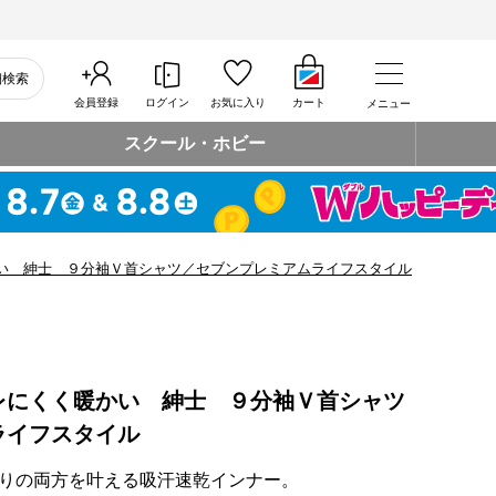
細検索
会員登録
ログイン
お気に入り
カート
メニュー
スクール・ホビー
い 紳士 ９分袖Ｖ首シャツ／セブンプレミアムライフスタイル
レにくく暖かい 紳士 ９分袖Ｖ首シャツ
ライフスタイル
りの両方を叶える吸汗速乾インナー。