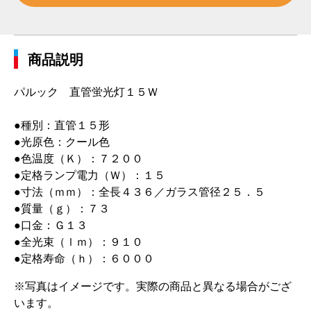
商品説明
パルック 直管蛍光灯１５Ｗ
●種別：直管１５形
●光原色：クール色
●色温度（Ｋ）：７２００
●定格ランプ電力（Ｗ）：１５
●寸法（ｍｍ）：全長４３６／ガラス管径２５．５
●質量（ｇ）：７３
●口金：Ｇ１３
●全光束（ｌｍ）：９１０
●定格寿命（ｈ）：６０００
※写真はイメージです。実際の商品と異なる場合がござ
います。