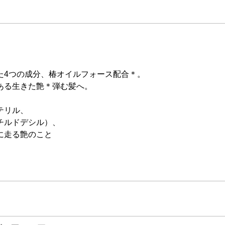
た4つの成分、椿オイルフォース配合＊。
ある生きた艶＊弾む髪へ。
テリル、
チルドデシル）、
に走る艶のこと