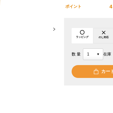
4
ポイント
ラッピング
のし対応
数量
在庫
カー