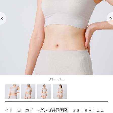
グレージュ
イトーヨーカドー×グンゼ共同開発 ＳｕＴｅＫｉここ