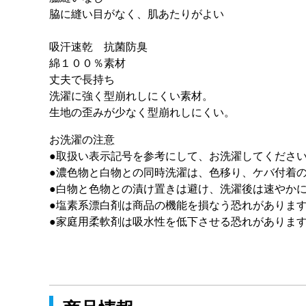
脇に縫い目がなく、肌あたりがよい
吸汗速乾 抗菌防臭
綿１００％素材
丈夫で長持ち
洗濯に強く型崩れしにくい素材。
生地の歪みが少なく型崩れしにくい。
お洗濯の注意
●取扱い表示記号を参考にして、お洗濯してくださ
●濃色物と白物との同時洗濯は、色移り、ケバ付着
●白物と色物との漬け置きは避け、洗濯後は速やか
●塩素系漂白剤は商品の機能を損なう恐れがありま
●家庭用柔軟剤は吸水性を低下させる恐れがありま