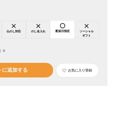
配送日指定
仏のし対応
のし名入れ
ソーシャル
ギフト
：
○
トに追加する
お気に入り登録