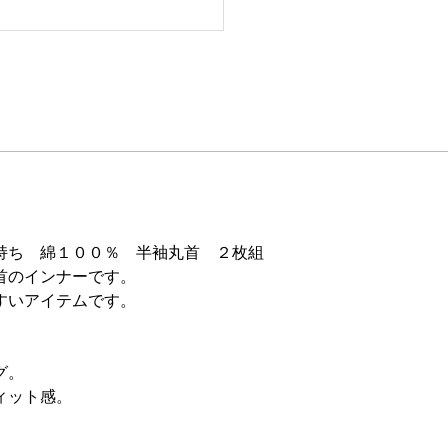
持ち 綿１００％ 半袖丸首 ２枚組
首のインナーです。
すいアイテムです。
グ。
ィット感。