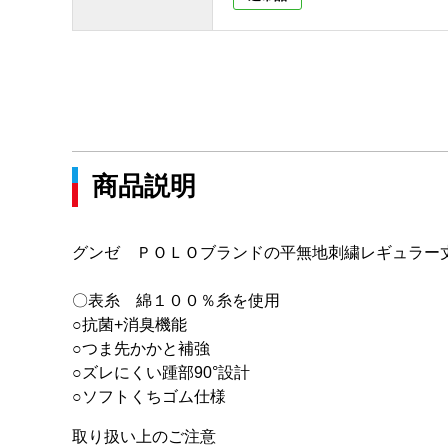
商品説明
グンゼ ＰＯＬＯブランドの平無地刺繍レギュラー
〇表糸 綿１００％糸を使用
○抗菌+消臭機能
○つま先かかと補強
○ズレにくい踵部90°設計
○ソフトくちゴム仕様
取り扱い上のご注意