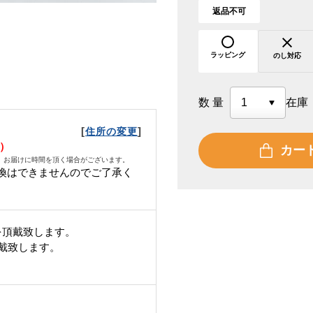
返品不可
ラッピング
のし対応
数量
在庫
[
]
住所の変更
水）
カー
、お届けに時間を頂く場合がございます。
換はできませんのでご了承く
を頂戴致します。
頂戴致します。