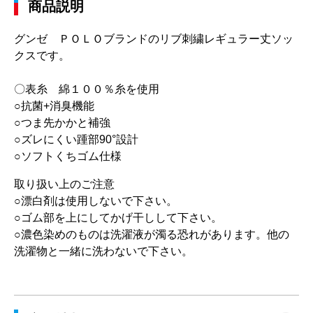
商品説明
グンゼ ＰＯＬＯブランドのリブ刺繍レギュラー丈ソッ
クスです。
〇表糸 綿１００％糸を使用
○抗菌+消臭機能
○つま先かかと補強
○ズレにくい踵部90°設計
○ソフトくちゴム仕様
取り扱い上のご注意
○漂白剤は使用しないで下さい。
○ゴム部を上にしてかげ干しして下さい。
○濃色染めのものは洗濯液が濁る恐れがあります。他の
洗濯物と一緒に洗わないで下さい。