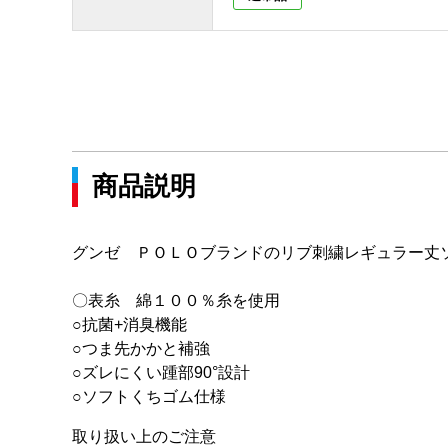
商品説明
グンゼ ＰＯＬＯブランドのリブ刺繍レギュラー丈
〇表糸 綿１００％糸を使用
○抗菌+消臭機能
○つま先かかと補強
○ズレにくい踵部90°設計
○ソフトくちゴム仕様
取り扱い上のご注意