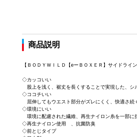
商品説明
【ＢＯＤＹＷＩＬＤ【eーＢＯＸＥＲ】サイドライ
◇カッコいい
股上を浅く、裾丈を長くすることで実現した、シ
◇ココチいい
屈伸してもウエスト部分がズレにくく、快適さ続
◇環境にいい
環境に配慮された繊維、再生ナイロン糸を一部に
◇再生ナイロン使用 、抗菌防臭
◇前とじタイプ