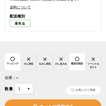
送料について
配送種別
通常品
ラッピング
配送日指定
のし対応
仏のし対応
のし名入れ
ソーシャル
ギフト
在庫：
○
数量
お気に入り登録