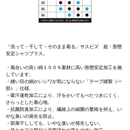
「洗って・干して・そのまま着る」サスビズ 超・形態
安定シャツプラス。
・風合いの良い綿１００％素材に高い形態安定加工を施
しています。
・縫い目の細かいシワが気にならない「テープ縫製（一
部）」仕様。
・吸汗速乾加工により、汗をかいてもべたつきにくく、
さらっとした着心地。
・抗菌防臭加工により、繊維上の細菌の繁殖を抑え、い
やな臭いの発生を防止。
・部屋干ししても、いやな臭いが発生しない。