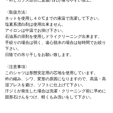
・衿とカフス部分に皮脂汚れが落ちやすい加工。
〈取扱方法〉
ネットを使用し４０℃までの液温で洗濯して下さい。
塩素系漂白剤は使用出来ません。
アイロンは中温でお掛け下さい。
石油系の溶剤を使用しドライクリーニング出来ます。
手絞りの場合は弱く、遠心脱水の場合は短時間でお絞り
下さい。
日陰での吊り干しをお願い致します。
〈注意事項〉
このシャツは形態安定用の芯地を使用しています。
衿の縮み、シワ、変形の原因になりますので、高温・高
湿プレスを避け、ソフトに仕上げて下さい。
汗ジミが発生した場合は洗濯・クリーニング前に早めに
固形石けんをつけ、軽くもみ洗いをして下さい。