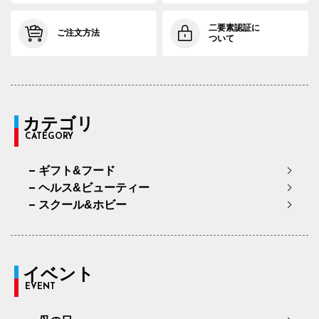
40cm×78cm
47cm
114cm
104cm
108cm
二要素認証に
ご注文方法
ついて
40cm×80cm
47cm
114cm
104cm
108cm
40cm×82cm
47cm
114cm
104cm
108cm
40cm×84cm
47cm
114cm
104cm
108cm
カテゴリ
40cm×86cm
47cm
114cm
104cm
108cm
CATEGORY
40cm×88cm
47cm
114cm
104cm
108cm
ギフト&フード
ヘルス&ビューティー
41cm×76cm
48cm
118cm
108cm
112cm
スクール&ホビー
41cm×78cm
48cm
118cm
108cm
112cm
41cm×80cm
48cm
118cm
108cm
112cm
イベント
41cm×82cm
48cm
118cm
108cm
112cm
EVENT
41cm×84cm
48cm
118cm
108cm
112cm