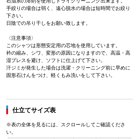
石油系の溶剤を使用しドライクリーニング出来ます。
手絞りの場合は弱く、遠心脱水の場合は短時間でお絞り
下さい。
日陰での吊り干しをお願い致します。
〈注意事項〉
このシャツは形態安定用の芯地を使用しています。
衿の縮み、シワ、変形の原因になりますので、高温・高
湿プレスを避け、ソフトに仕上げて下さい。
汗ジミが発生した場合は洗濯・クリーニング前に早めに
固形石けんをつけ、軽くもみ洗いをして下さい。
仕立てサイズ表
※表の全体を見るには、スクロールしてご確認くださ
い。