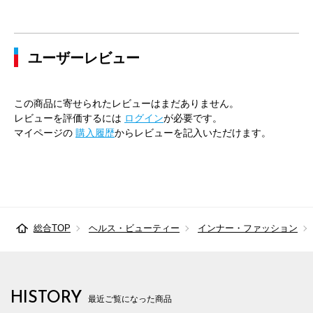
37cm×84cm
44cm
102cm
92cm
96cm
38cm×74cm
45cm
106cm
96cm
100cm
ユーザーレビュー
38cm×76cm
45cm
106cm
96cm
100cm
38cm×78cm
45cm
106cm
96cm
100cm
この商品に寄せられたレビューはまだありません。
38cm×80cm
45cm
106cm
96cm
100cm
レビューを評価するには
ログイン
が必要です。
マイページの
購入履歴
からレビューを記入いただけます。
38cm×82cm
45cm
106cm
96cm
100cm
38cm×84cm
45cm
106cm
96cm
100cm
38cm×86cm
45cm
106cm
96cm
100cm
総合TOP
ヘルス・ビューティー
インナー・ファッション
38cm×88cm
45cm
106cm
96cm
100cm
39cm×74cm
46cm
110cm
100cm
104cm
39cm×76cm
46cm
110cm
100cm
104cm
HISTORY
最近ご覧になった商品