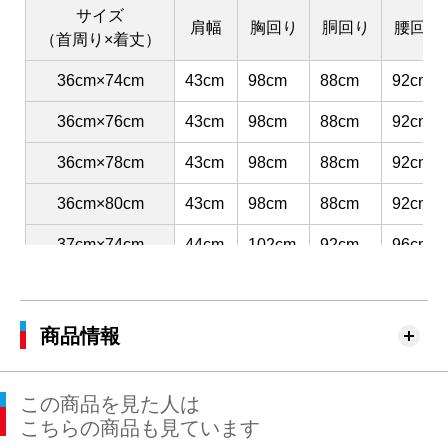
サイズ
肩幅
胸回り
胴回り
腰回り
（首周り×着丈）
36cm×74cm
43cm
98cm
88cm
92cm
36cm×76cm
43cm
98cm
88cm
92cm
36cm×78cm
43cm
98cm
88cm
92cm
36cm×80cm
43cm
98cm
88cm
92cm
37cm×74cm
44cm
102cm
92cm
96cm
37cm×76cm
44cm
102cm
92cm
96cm
37cm×78cm
44cm
102cm
92cm
96cm
商品情報
37cm×80cm
44cm
102cm
92cm
96cm
この商品を見た人は
37cm×82cm
44cm
102cm
92cm
96cm
こちらの商品も見ています