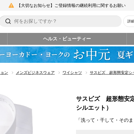
【大切なお知らせ】ご登録情報の継続利用に関するお願い
詳
ヘルス・ビューティー
ション
メンズビジネスウェア
ワイシャツ
サスビズ 超形態安定シ
サスビズ 超形態安
シルエット）
「洗って・干して・そのま