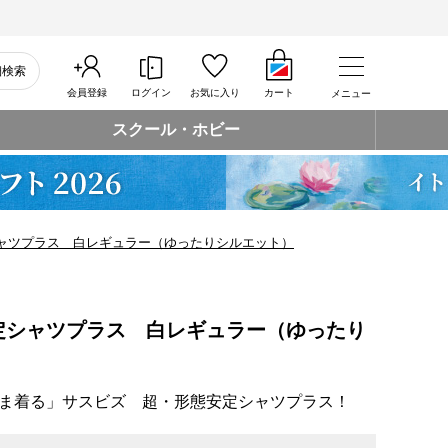
細検索
会員登録
ログイン
お気に入り
カート
メニュー
スクール・ホビー
ャツプラス 白レギュラー（ゆったりシルエット）
定シャツプラス 白レギュラー（ゆったり
ま着る」サスビズ 超・形態安定シャツプラス！