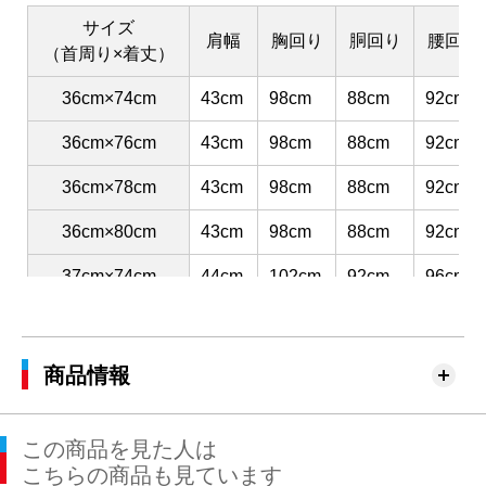
サイズ
肩幅
胸回り
胴回り
腰回り
（首周り×着丈）
36cm×74cm
43cm
98cm
88cm
92cm
36cm×76cm
43cm
98cm
88cm
92cm
36cm×78cm
43cm
98cm
88cm
92cm
36cm×80cm
43cm
98cm
88cm
92cm
37cm×74cm
44cm
102cm
92cm
96cm
37cm×76cm
44cm
102cm
92cm
96cm
37cm×78cm
44cm
102cm
92cm
96cm
商品情報
37cm×80cm
44cm
102cm
92cm
96cm
この商品を見た人は
37cm×82cm
44cm
102cm
92cm
96cm
こちらの商品も見ています