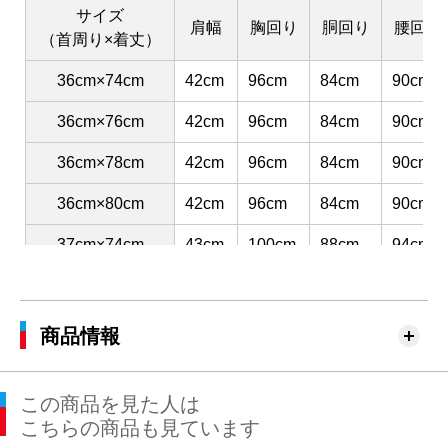
サイズ
肩幅
胸回り
胴回り
腰回り
（首周り×着丈）
36cm×74cm
42cm
96cm
84cm
90cm
36cm×76cm
42cm
96cm
84cm
90cm
36cm×78cm
42cm
96cm
84cm
90cm
36cm×80cm
42cm
96cm
84cm
90cm
37cm×74cm
43cm
100cm
88cm
94cm
37cm×76cm
43cm
100cm
88cm
94cm
37cm×78cm
43cm
100cm
88cm
94cm
商品情報
37cm×80cm
43cm
100cm
88cm
94cm
この商品を見た人は
37cm×82cm
43cm
100cm
88cm
94cm
こちらの商品も見ています