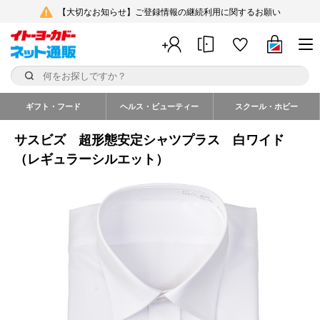
【大切なお知らせ】ご登録情報の継続利用に関するお願い
ギフト・フード
ヘルス・ビューティー
スクール・ホビー
サスビズ 超形態安定シャツプラス 白ワイド
（レギュラーシルエット）