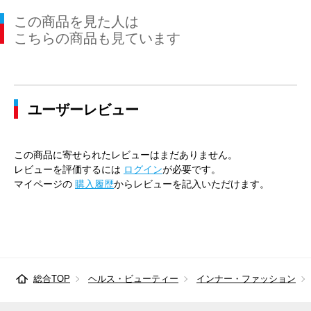
この商品を見た人は
37cm×82cm
43cm
100cm
88cm
94cm
こちらの商品も見ています
37cm×84cm
43cm
100cm
88cm
94cm
38cm×74cm
44cm
104cm
92cm
98cm
ユーザーレビュー
38cm×76cm
44cm
104cm
92cm
98cm
38cm×78cm
44cm
104cm
92cm
98cm
この商品に寄せられたレビューはまだありません。
38cm×80cm
44cm
104cm
92cm
98cm
レビューを評価するには
ログイン
が必要です。
マイページの
購入履歴
からレビューを記入いただけます。
38cm×82cm
44cm
104cm
92cm
98cm
38cm×84cm
44cm
104cm
92cm
98cm
38cm×86cm
44cm
104cm
92cm
98cm
総合TOP
ヘルス・ビューティー
インナー・ファッション
38cm×88cm
44cm
104cm
92cm
98cm
39cm×74cm
45cm
108cm
96cm
102cm