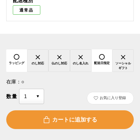
配送種別
通常品
ラッピング
配送日指定
のし対応
仏のし対応
のし名入れ
ソーシャル
ギフト
在庫：
○
数量
お気に入り登録