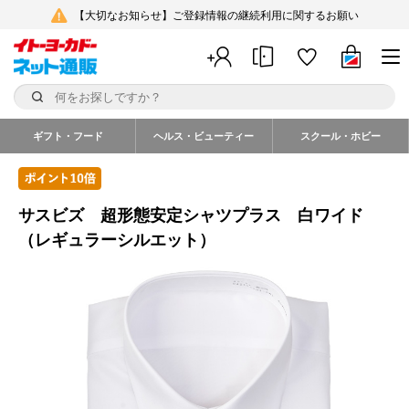
【大切なお知らせ】ご登録情報の継続利用に関するお願い
ギフト・フード
ヘルス・ビューティー
スクール・ホビー
サスビズ 超形態安定シャツプラス 白ワイド
（レギュラーシルエット）