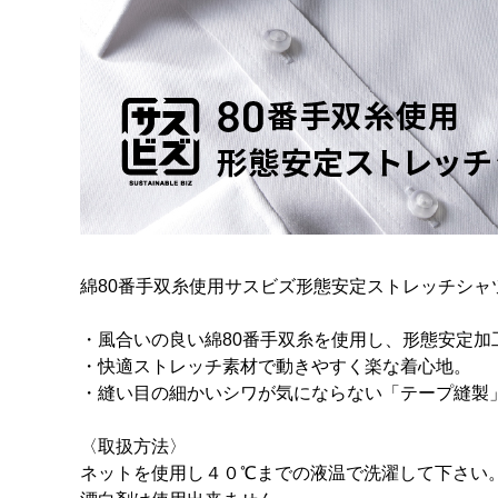
綿80番手双糸使用サスビズ形態安定ストレッチシャ
・風合いの良い綿80番手双糸を使用し、形態安定加
・快適ストレッチ素材で動きやすく楽な着心地。
・縫い目の細かいシワが気にならない「テープ縫製
〈取扱方法〉
ネットを使用し４０℃までの液温で洗濯して下さい