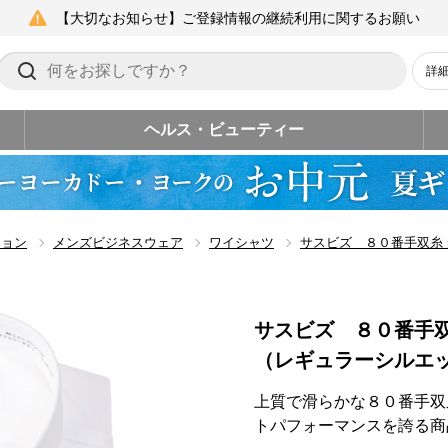
【大切なお知らせ】ご登録情報の継続利用に関するお願い
詳
ヘルス・ビューティー
ション
メンズビジネスウェア
ワイシャツ
サスビズ ８０番手双糸
サスビズ ８０番手
（レギュラーシルエ
上質で滑らかな８０番手双
トパフォーマンスを誇る商