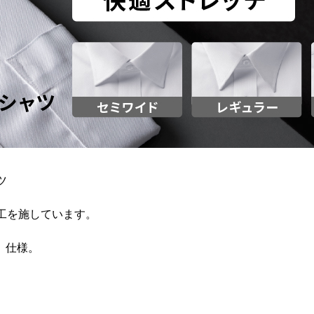
ツ
工を施しています。
」仕様。
。