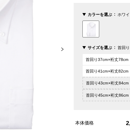
カラーを選ぶ
ホワイ
サイズを選ぶ
首回り3
首回り37cm×裄丈78cm
首回り41cm×裄丈82cm
首回り43cm×裄丈84cm
首回り45cm×裄丈86cm
2
本体価格