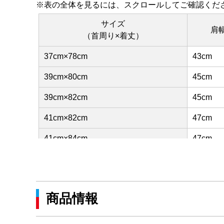
※表の全体を見るには、スクロールしてご確認くだ
サイズ
肩
（首周り×着丈）
37cm×78cm
43cm
39cm×80cm
45cm
39cm×82cm
45cm
41cm×82cm
47cm
41cm×84cm
47cm
43cm×84cm
49cm
43cm×86cm
49cm
商品情報
45cm×86cm
51cm