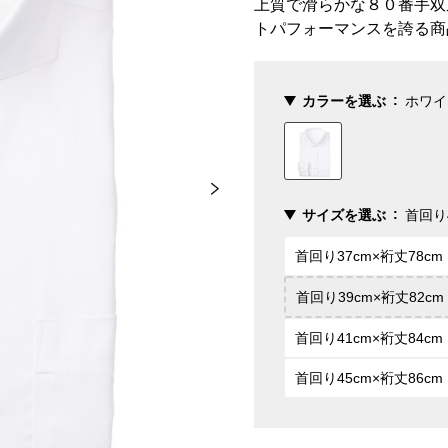
上質で滑らかな８０番手双
トパフォーマンスを誇る商
カラーを選ぶ
ホワイ
サイズを選ぶ
首回り4
首回り37cm×裄丈78cm
首回り39cm×裄丈82cm
首回り41cm×裄丈84cm
首回り45cm×裄丈86cm