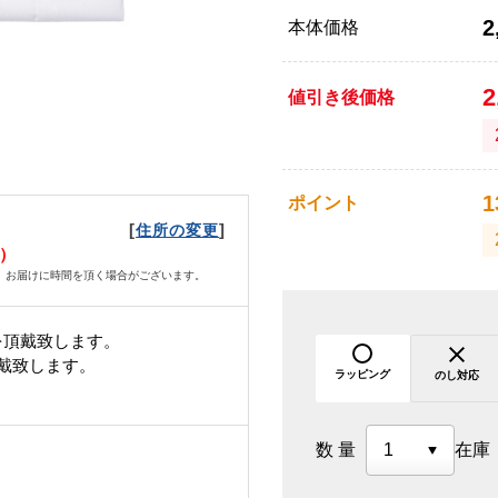
2
本体価格
2
値引き後価格
1
ポイント
[
]
住所の変更
日）
、お届けに時間を頂く場合がございます。
を頂戴致します。
頂戴致します。
ラッピング
のし対応
数量
在庫