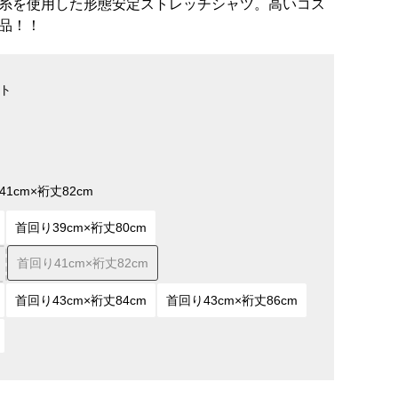
糸を使用した形態安定ストレッチシャツ。高いコス
品！！
ト
1cm×裄丈82cm
首回り39cm×裄丈80cm
首回り41cm×裄丈82cm
首回り43cm×裄丈84cm
首回り43cm×裄丈86cm