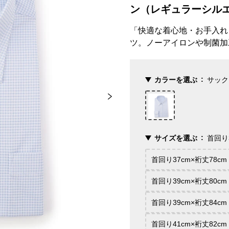
ン（レギュラーシル
「快適な着心地・お手入れ
ツ。ノーアイロンや制菌加
カラーを選ぶ
サック
サイズを選ぶ
首回り3
首回り37cm×裄丈78cm
首回り39cm×裄丈80cm
首回り39cm×裄丈84cm
首回り41cm×裄丈82cm