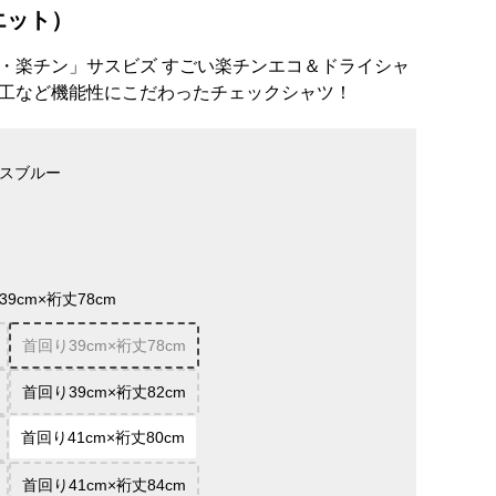
エット）
・楽チン」サスビズ すごい楽チンエコ＆ドライシャ
工など機能性にこだわったチェックシャツ！
スブルー
9cm×裄丈78cm
首回り39cm×裄丈78cm
首回り39cm×裄丈82cm
首回り41cm×裄丈80cm
首回り41cm×裄丈84cm