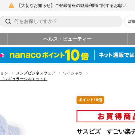
【大切なお知らせ】ご登録情報の継続利用に関するお願い
詳
ヘルス・ビューティー
ション
メンズビジネスウェア
ワイシャツ
ン（レギュラーシルエット）
サスビズ すごい楽