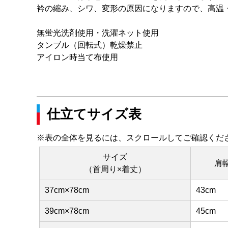
衿の縮み、シワ、変形の原因になりますので、高温
無蛍光洗剤使用・洗濯ネット使用
タンブル（回転式）乾燥禁止
アイロン時当て布使用
仕立てサイズ表
※表の全体を見るには、スクロールしてご確認くだ
サイズ
肩
（首周り×着丈）
37cm×78cm
43cm
39cm×78cm
45cm