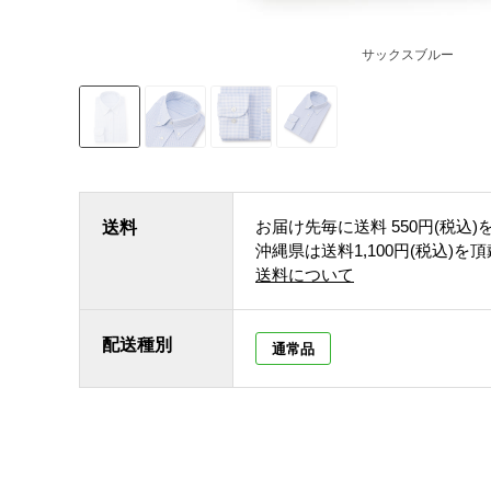
サックスブルー
お届け先毎に送料
550円(税込)
送料
沖縄県は送料1,100円(税込)を
送料について
配送種別
通常品