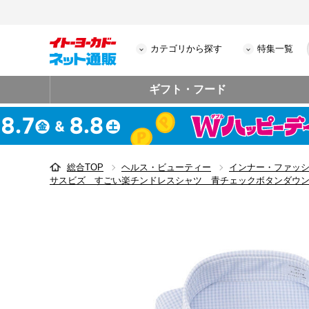
カテゴリから探す
特集一覧
ギフト・フード
総合TOP
ヘルス・ビューティー
インナー・ファッ
サスビズ すごい楽チンドレスシャツ 青チェックボタンダウ