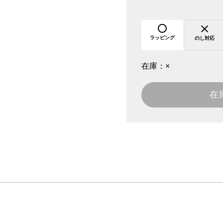
ラッピング
のし対応
在庫：
×
在